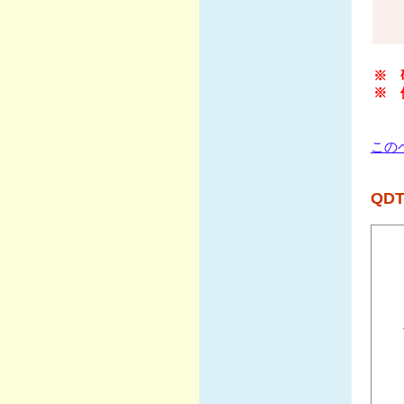
※ 
※ 
この
QDT