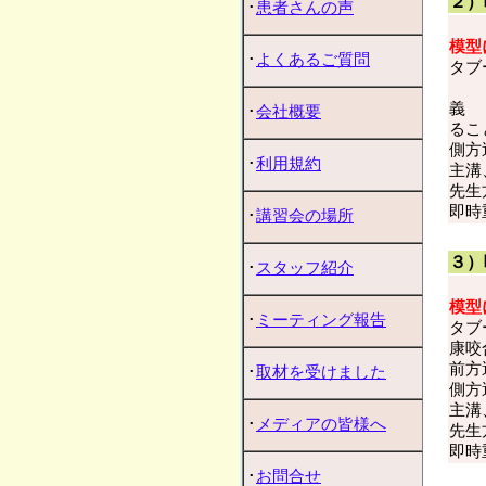
２）
･
患者さんの声
模型
･
よくあるご質問
タ
健
義
･
会社概要
るこ
側方
･
利用規約
主溝
先生
即時
･
講習会の場所
３）
･
スタッフ紹介
模型
･
ミーティング報告
タ
康咬
前方
･
取材を受けました
側方
主溝
･
メディアの皆様へ
先生
即時
･
お問合せ