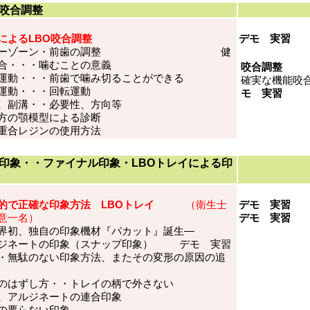
咬合調整
によるLBO咬合調整
デモ 実習
ブーゾーン・前歯の調整 健
合・・・噛むことの意義
咬合調整
運動・・・前歯で噛み切ることができる
確実な機能咬
運動・・・回転運動
モ 実習
、副溝・・必要性、方向等
方の顎模型による診断
重合レジンの使用方法
印象・・ファイナル印象・LBOトレイによる印
的で正確な印象方法 LBOトレイ
（衛生士
デモ 実習
意一名）
デモ 実習
界初、独自の印象機材『パカット』誕生―
ジネートの印象（スナップ印象） デモ 実習
・無駄のない印象方法、またその変形の原因の追
求
のはずし方・・トレイの柄で外さない
、アルジネートの連合印象