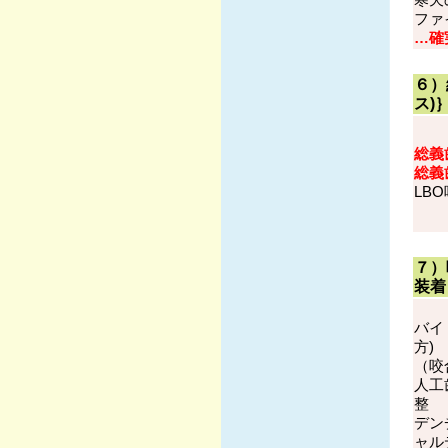
寒天
ファ
…確
６）
ス)
総義
総義
L
７）
装着
バイ
方
（咬
人工
整
デ
ャ