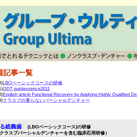
着記事一覧
8)
LBOベーシックコースの研修
1)
QDT quintessence2011
0)
English article Functional Recovery by Applying Highly Qualified De
9)
クラスプの要らないパーシャルデンチャー
る総義歯
(LBOベーシックコース)の研修
ンクラスプパーシャルデンチャーを含む臨床応用研修）