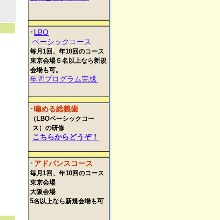
･
LBO
ベーシックコース
毎月1回、年10回のコース
東京会場５名以上なら新規
会場も可。
年間プログラム完成
･
噛める総義歯
（LBOベーシックコー
ス）の研修
こちらからどうぞ！
･
アドバンスコース
毎月1回、年10回のコース
東京会場
大阪会場
5名以上なら新規会場も可