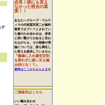
必見！誰にも言え
なかった咬合の真
実！！
あなたへグループ・ウルテ
ィマの代表冨田英二が歯科
合
デ
業界でタブー？とされてい
た歯のかみ合わせは、身体
と深い繋がりがあると言わ
れながらも、その根拠や理
論については、誰も満足し
た答えを提供していません
『義歯に入れ歯安定剤
を
要れずに硬い豆も噛
み
砕ける！？』
資料はここからもらえます
ご連絡先はこちら
いい噛み合わせ