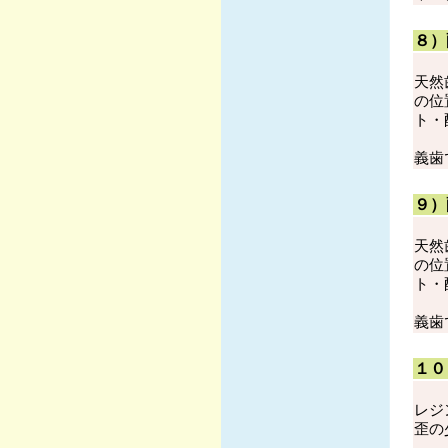
８）
天
の位
ト
義歯
９）
天
の位
ト
義歯
１０
レジ
歪の