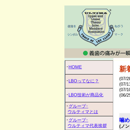
･
HOME
新
(07/2
･
LBOってなに？
(07/1
(07/1
･
LBO技術が商品化
(06/2
･
グループ･
ウルティマとは
噛め
･
グループ･
ウルティマ代表挨拶
(ノ