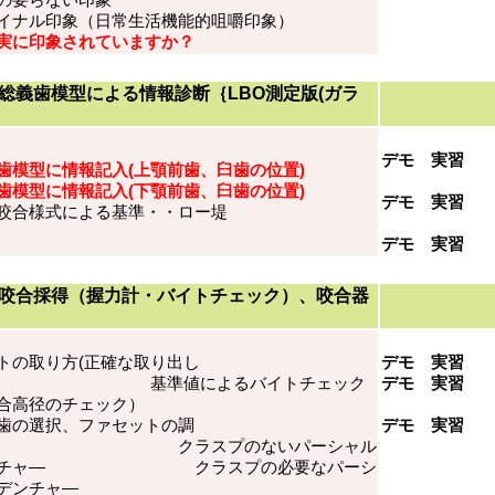
の要らない印象
イナル印象（日常生活機能的咀嚼印象）
実に印象されていますか？
総義歯模型による情報診断｛LBO測定版(ガラ
｝
デモ 実習
歯模型に情報記入(上顎前歯、臼歯の位置)
歯模型に情報記入(下顎前歯、臼歯の位置)
デモ 実習
BO咬合様式による基準・・ロー堤
デモ 実習
咬合採得（握力計・バイトチェック）、咬合器
トの取り方(正確な取り出し
デモ 実習
) 基準値によるバイトチェック
デモ 実習
合高径のチェック）
歯の選択、ファセットの調
デモ 実習
 クラスプのないパーシャル
ンチャ― クラスプの必要なパーシ
ルデンチャ―