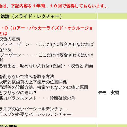
会は、下記内容を１年間、１０回で習得してもらいます。
 総論（スライド・レクチャー）
B・O（ロアー・バッカーライズド・オクルージョ
とは
咬合の定義
セフティーゾーン・・ここだけに咬合させなければ
ない所
タブーゾーン・・・・ここだけは咬合させてはいけ
所
る義歯と、噛めない入れ歯 (義歯)・・咬合と 内面
を削らないで痛みを取る方法
吸収と抜歯前の上下歯牙の位置関係
愁訴等の診断方法、虫歯でもないのに痛い原因
とブリッジの違い？
デモ 実習
O筋力バランステスト・・・診断確認の為
ラスプのないパーシャルデンチャ―
ラスプの必要なパーシャルデンチャ―