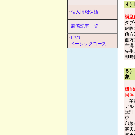
４）
･
個人情報保護
模型
タ
･
新着記事一覧
康咬
前方
･
LBO
側方
ベーシックコース
主溝
先生
即時
５）
象
機能
同伴
―業
アル
無理
印象
寒天