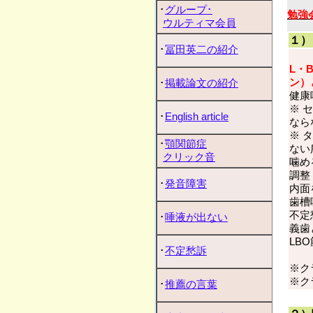
･
グループ･
勉強
ウルティマ会員
１）
･
冨田英二の紹介
L・
ン）
･
掲載論文の紹介
健康
※ 
･
English article
なら
※ 
･
顎関節症
ない
クリック音
噛め
調整
･
発音障害
内面
歯槽
不定
･
唾液が出ない
義歯
LB
･
不定愁訴
※ク
※ク
･
推薦の言葉