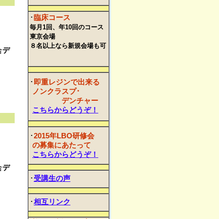
･
臨床コース
毎月1回、年10回のコース
東京会場
８名以上なら新規会場も可
合
デ
･
即重レジンで出来る
ノンクラスプ･
デンチャー
こちらからどうぞ！
･
2015年LBO研修会
の募集にあたって
こちらからどうぞ！
合
デ
･
受講生の声
･
相互リンク